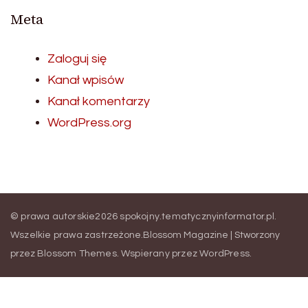
Meta
Zaloguj się
Kanał wpisów
Kanał komentarzy
WordPress.org
© prawa autorskie2026
spokojny.tematycznyinformator.pl
.
Wszelkie prawa zastrzeżone.
Blossom Magazine | Stworzony
przez
Blossom Themes
.
Wspierany przez
WordPress
.