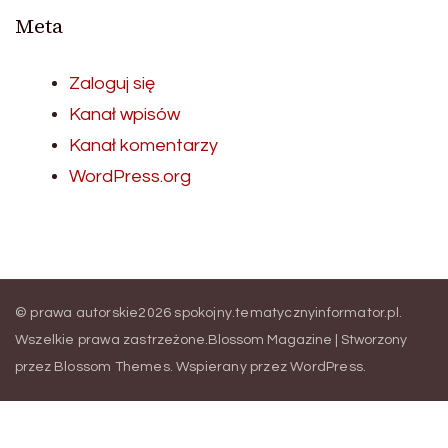
Meta
Zaloguj się
Kanał wpisów
Kanał komentarzy
WordPress.org
© prawa autorskie2026
spokojny.tematycznyinformator.pl
.
Wszelkie prawa zastrzeżone.
Blossom Magazine | Stworzony
przez
Blossom Themes
.
Wspierany przez
WordPress
.