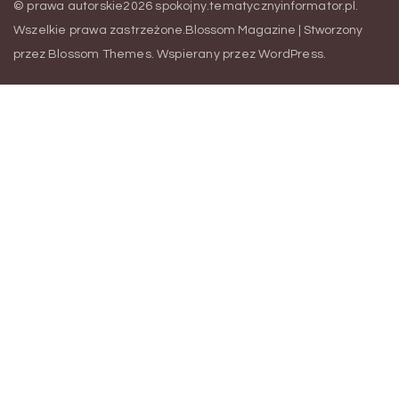
© prawa autorskie2026
spokojny.tematycznyinformator.pl
.
Wszelkie prawa zastrzeżone.
Blossom Magazine | Stworzony
przez
Blossom Themes
.
Wspierany przez
WordPress
.