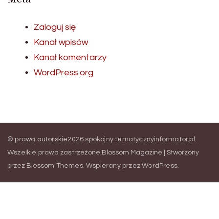
Zaloguj się
Kanał wpisów
Kanał komentarzy
WordPress.org
© prawa autorskie2026
spokojny.tematycznyinformator.pl
.
Wszelkie prawa zastrzeżone.
Blossom Magazine | Stworzony
przez
Blossom Themes
.
Wspierany przez
WordPress
.