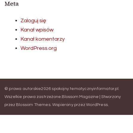
Meta
Zaloguj się
Kanał wpisów
Kanał komentarzy
WordPress.org
© prawa autorskie2026
spokojny.tematycznyinformator.pl
.
Wszelkie prawa zastrzeżone.
Blossom Magazine | Stworzony
przez
Blossom Themes
.
Wspierany przez
WordPress
.