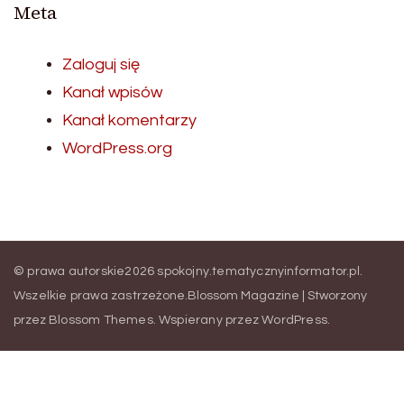
Meta
Zaloguj się
Kanał wpisów
Kanał komentarzy
WordPress.org
© prawa autorskie2026
spokojny.tematycznyinformator.pl
.
Wszelkie prawa zastrzeżone.
Blossom Magazine | Stworzony
przez
Blossom Themes
.
Wspierany przez
WordPress
.