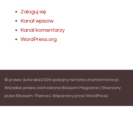
Zaloguj się
Kanał wpisów
Kanał komentarzy
WordPress.org
© prawa autorskie2026
spokojny.tematycznyinformator.pl
.
Wszelkie prawa zastrzeżone.
Blossom Magazine | Stworzony
przez
Blossom Themes
.
Wspierany przez
WordPress
.