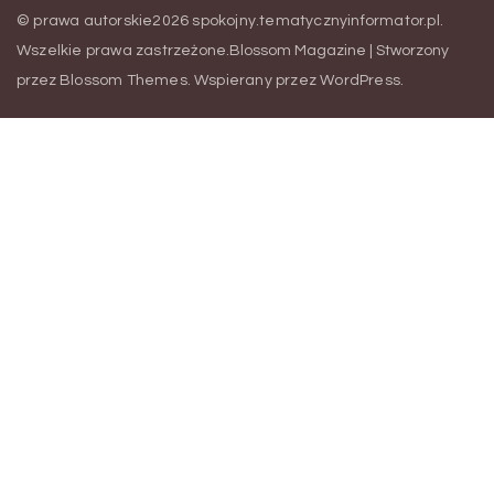
© prawa autorskie2026
spokojny.tematycznyinformator.pl
.
Wszelkie prawa zastrzeżone.
Blossom Magazine | Stworzony
przez
Blossom Themes
.
Wspierany przez
WordPress
.