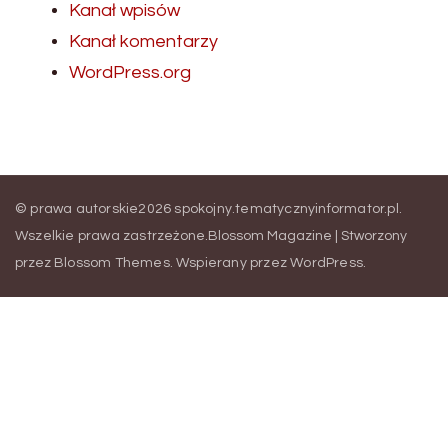
Kanał wpisów
Kanał komentarzy
WordPress.org
© prawa autorskie2026
spokojny.tematycznyinformator.pl
.
Wszelkie prawa zastrzeżone.
Blossom Magazine | Stworzony
przez
Blossom Themes
.
Wspierany przez
WordPress
.