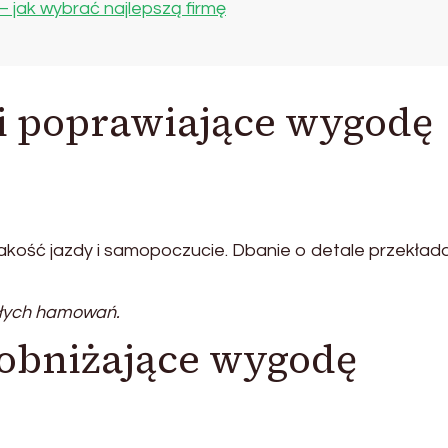
jak wybrać najlepszą firmę
i poprawiające wygodę
kość jazdy i samopoczucie. Dbanie o detale przekłada
głych hamowań.
obniżające wygodę