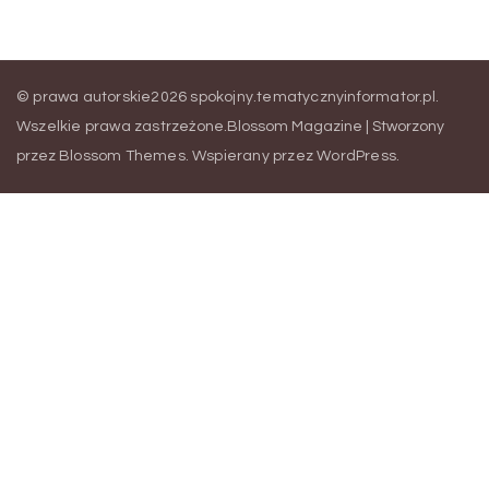
© prawa autorskie2026
spokojny.tematycznyinformator.pl
.
Wszelkie prawa zastrzeżone.
Blossom Magazine | Stworzony
przez
Blossom Themes
.
Wspierany przez
WordPress
.