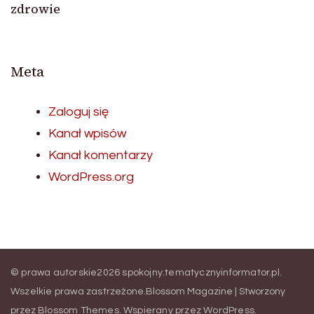
zdrowie
Meta
Zaloguj się
Kanał wpisów
Kanał komentarzy
WordPress.org
© prawa autorskie2026
spokojny.tematycznyinformator.pl
.
Wszelkie prawa zastrzeżone.
Blossom Magazine | Stworzony
przez
Blossom Themes
.
Wspierany przez
WordPress
.