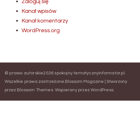
Zaloguj się
Kanał wpisów
Kanał komentarzy
WordPress.org
© prawa autorskie2026
spokojny.tematycznyinformator.pl
.
Wszelkie prawa zastrzeżone.
Blossom Magazine | Stworzony
przez
Blossom Themes
.
Wspierany przez
WordPress
.