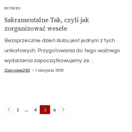
BIZNES
Sakramentalne Tak, czyli jak
zorganizować wesele
Bezsprzecznie dzień ślubu jest jednym z tych
unikatowych. Przygotowania do tego ważnego
wydarzenia zapoczątkowujemy ze …
7 sierpnia 2020
Zapnowe285
Nawigacja
1
…
4
5
6
Strona
Strona
Strona
Strona