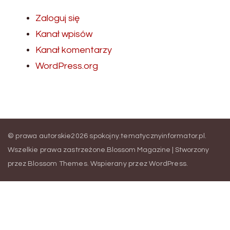
Zaloguj się
Kanał wpisów
Kanał komentarzy
WordPress.org
© prawa autorskie2026
spokojny.tematycznyinformator.pl
.
Wszelkie prawa zastrzeżone.
Blossom Magazine | Stworzony
przez
Blossom Themes
.
Wspierany przez
WordPress
.